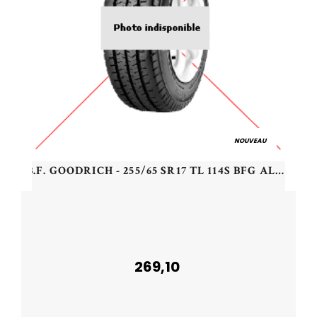
NOUVEAU
B.F. GOODRICH - 255/65 SR17 TL 114S BFG ALL TA KO 3 RWL - 2556517 - ECB
269,10