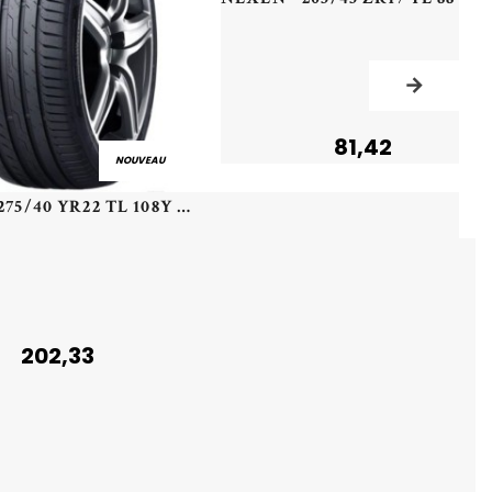
81,42
NOUVEAU
NEXEN - 275/40 YR22 TL 108Y NEXEN N'FERA SPORT XL - 2754022 - CAB
202,33