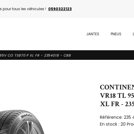
 pour tous les véhicules !
0590322123
JANTES
PNEUS
95V CO TS870 P XL FR - 2354018 - CBB
CONTINENT
VR18 TL 9
XL FR - 23
Référence:
235 
En stock :
20 Pro