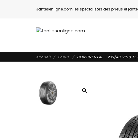
Jantesenligne.com les spécialistes des pneus et jantes
Accueil
Pneus
CONTINENTAL - 235/40 VR18 TL 
zoom_in