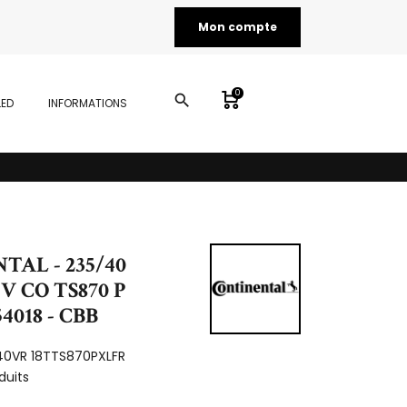
Mon compte
0
search
LED
INFORMATIONS
AL - 235/40
5V CO TS870 P
54018 - CBB
40VR 18TTS870PXLFR
duits