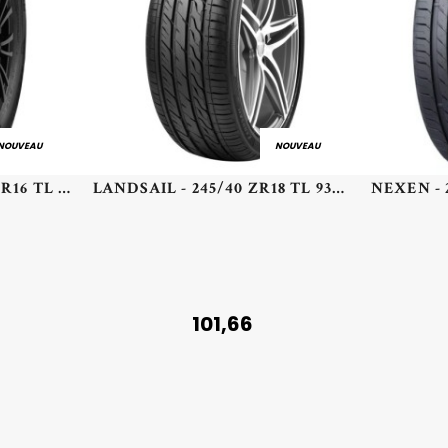
NOUVEAU
NOUVEAU
MASTERSTEEL - 195/65 R16 TL 104T ML LIGHT TRUCK - 1956516 - CCB
LANDSAIL - 245/40 ZR18 TL 93Y LANDSAIL LS588 RFT - 2454018 - DBB
101,66