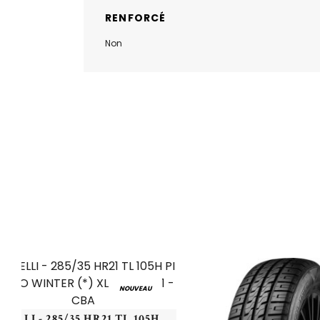
RENFORCÉ
Non
NOUVEAU
PIRELLI - 285/35 HR21 TL 105H PI PZERO WINTER (*) XL - 2853521 - CBA