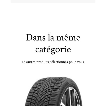
Dans la même
catégorie
16 autres produits sélectionnés pour vous
HANKOOK - 255/35 YR19 TL 96Y HA H750 KINERGY 4S2 XL - 2553519 - CBB