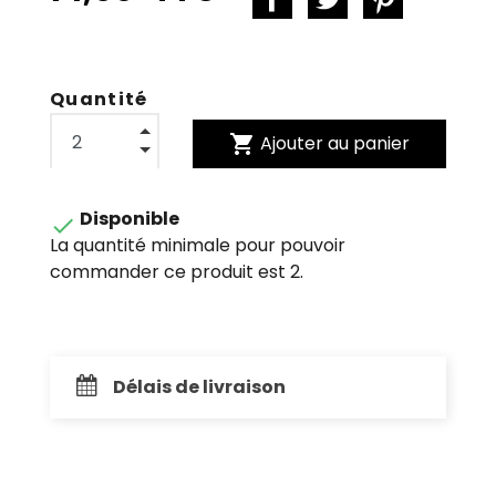
Quantité
shopping_cart
Ajouter au panier
Disponible

La quantité minimale pour pouvoir
commander ce produit est 2.
Délais de livraison