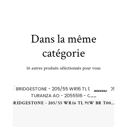
Dans la même
catégorie
16 autres produits sélectionnés pour vous
205/65 TR16 TL 99T MI X-ICE SNOW XL - 2056516 - CEA
NOUVEAU
BRIDGESTONE - 205/55 WR16 TL 91W BR T005 TURANZA AO - 2055516 - CBB