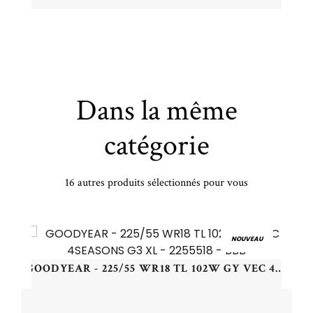
Dans la même
catégorie
16 autres produits sélectionnés pour vous
NDSAIL - 185/55 VR15 TL 82V LANDSAIL RAPIDDRAGON - 1855515 - CBB
NOUVEAU
GOODYEAR - 225/55 WR18 TL 102W GY VEC 4SEASONS G3 XL - 2255518 - BBB