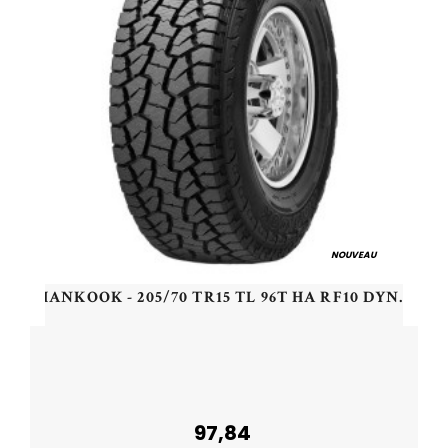
NOUVEAU
HANKOOK - 205/70 TR15 TL 96T HA RF10 DYNAPRO AT M - 2057015 - DDB
97,84