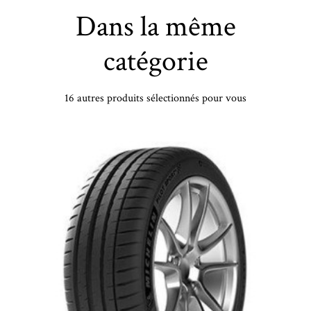
Dans la même
catégorie
16 autres produits sélectionnés pour vous
5/35 ZR21 TL 101Y HA K137 VEN EVO XL - 2653521 - CAB