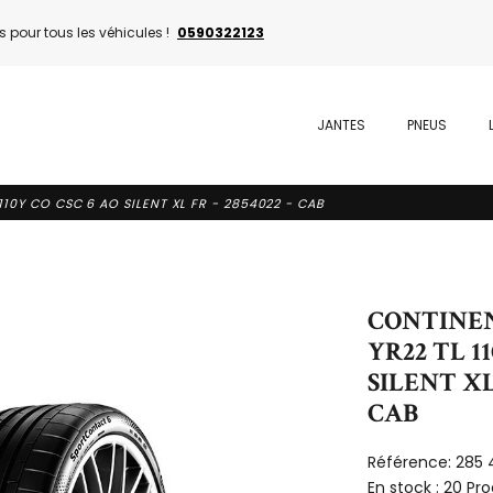
 pour tous les véhicules !
0590322123
JANTES
PNEUS
110Y CO CSC 6 AO SILENT XL FR - 2854022 - CAB
CONTINENT
YR22 TL 1
SILENT XL 
CAB
Référence:
285
En stock :
20 Pro