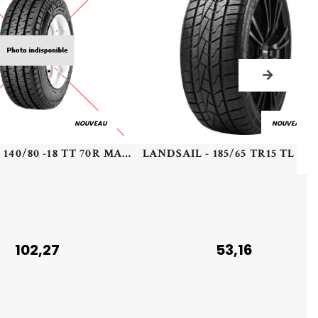
NOUVEAU
NOUVEAU
MAXXIS - 140/80 -18 TT 70R MAXXIS M7324 SUPER SOFT R - 1408018 -
LANDS
102,27
53,16