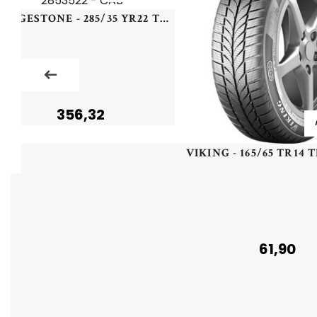
BRIDGESTONE - 285/35 YR22 TL 106Y BR POTENZA SPORT EVO XL - 2853522 - CAB
356,32
61,90