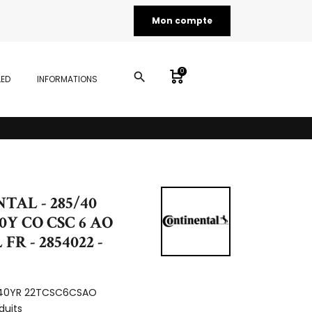
Mon compte
0
search
LED
INFORMATIONS
AL - 285/40
10Y CO CSC 6 AO
FR - 2854022 -
 40YR 22TCSC6CSAO
duits