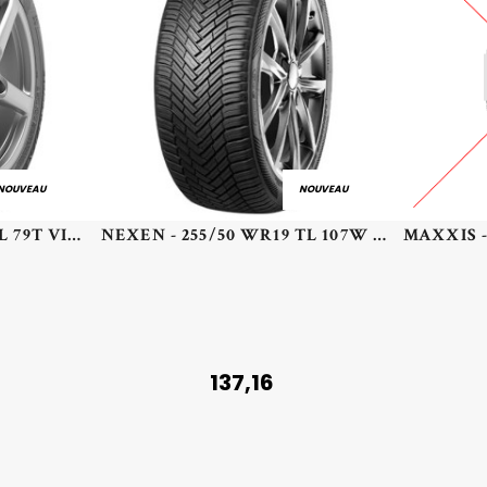
NOUVEAU
NOUVEAU
VIKING - 165/65 TR14 TL 79T VIK FOURTECH PLUS - 1656514 - DCB
NEXEN - 255/50 WR19 TL 107W NEXEN N'BLUE 4 SEAS 2 XL - 2555019 - CBB
137,16