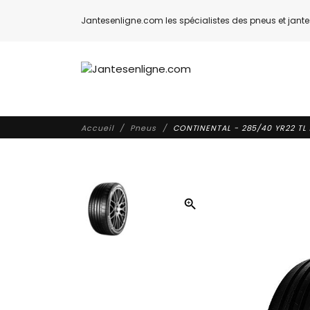
Jantesenligne.com les spécialistes des pneus et jantes
Accueil
Pneus
CONTINENTAL - 285/40 YR22 TL 
zoom_in