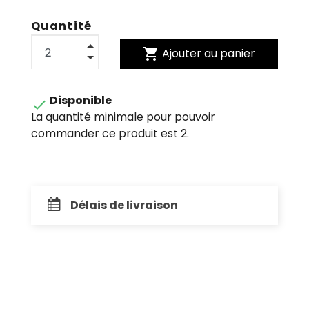
Quantité
shopping_cart
Ajouter au panier
Disponible

La quantité minimale pour pouvoir
commander ce produit est 2.
Délais de livraison