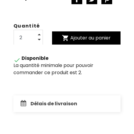
Quantité
shopping_cart
Ajouter au panier
Disponible

La quantité minimale pour pouvoir
commander ce produit est 2.
Délais de livraison