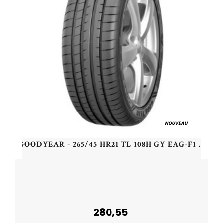
NOUVEAU
GOODYEAR - 265/45 HR21 TL 108H GY EAG-F1 AS3 SUV AO XL - 2654521 - CAB
280,55