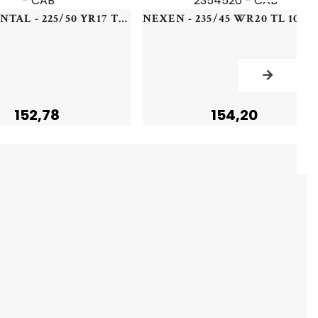
CONTINENTAL - 225/50 YR17 TL 98Y CO CSC 5 AO XL FR - 2255017 - CAB
152,78
154,20