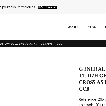
 pour tous les véhicules !
0590322123
JANTES
PNEUS
 GE GRABBER CROSS AS FR - 2657016 - CCB
GENERAL -
TL 112H 
CROSS AS F
CCB
Référence:
265 
En stock :
20 Pro