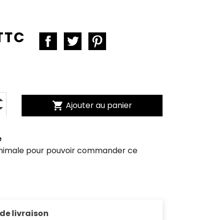
 TTC
shopping_cart
Ajouter au panier
e
inimale pour pouvoir commander ce
 de livraison