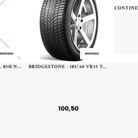
NOUVEAU
NOUVEAU
NEXEN - 195/55 HR15 TL 85H NEXEN N'BLUE 4SEASON 2 - 1955515 - CBB
BRIDGESTONE - 185/60 VR15 TL 88V BR A005 EVO XL - 1856015 - CAB
100,50