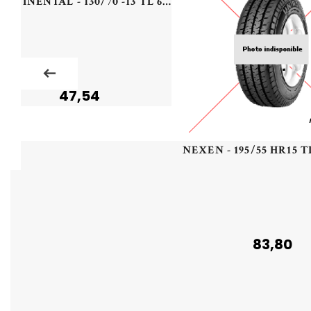
CONTINENTAL - 130/70 -13 TL 63Q CO TWIST F/R - 1307013 -
47,54
83,80