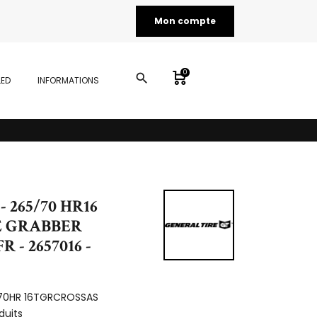
Mon compte
0
search
LED
INFORMATIONS
 265/70 HR16
GE GRABBER
R - 2657016 -
70HR 16TGRCROSSAS
duits