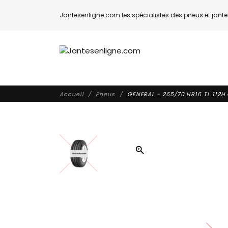
Jantesenligne.com les spécialistes des pneus et jantes
Accueil
Pneus
GENERAL - 265/70 HR16 TL 112H
zoom_in