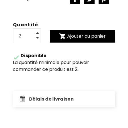
Quantité
shopping_cart
Ajouter au panier
Disponible

La quantité minimale pour pouvoir
commander ce produit est 2.
Délais de livraison