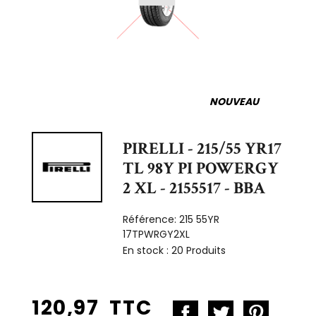
NOUVEAU
PIRELLI - 215/55 YR17
TL 98Y PI POWERGY
2 XL - 2155517 - BBA
Référence:
215 55YR
17TPWRGY2XL
En stock :
20 Produits
120,97 TTC