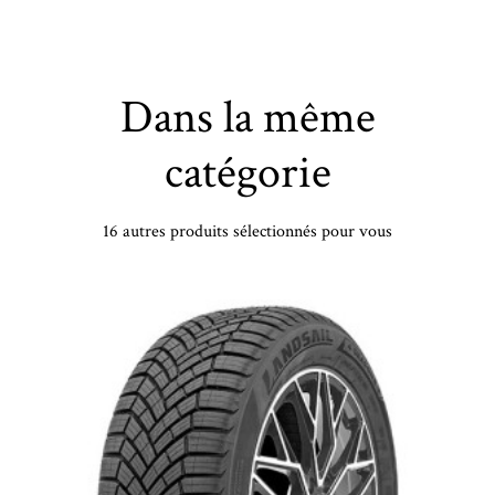
Dans la même
catégorie
16 autres produits sélectionnés pour vous
 150/70 R18 TL 70R MAXXIS MAXXVENTURE MT R - 1507018 -