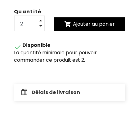
Quantité
shopping_cart
Ajouter au panier
Disponible

La quantité minimale pour pouvoir
commander ce produit est 2.
Délais de livraison