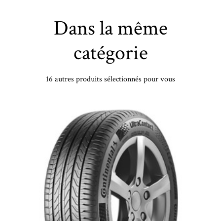
Dans la même
catégorie
16 autres produits sélectionnés pour vous
GOODYEAR - 275/35 YR19 TL 100Y GY EAG-F1 AS3* XL FP - 2753519 - ABB