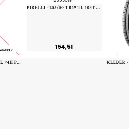
PIRELLI - 255/50 TR19 TL 103T PI SCORPION+ ELT S-I DEMO - 2555019 -
154,51
NOUVEAU
PIRELLI - 215/55 HR17 TL 94H PI CINT WIN 2 S-I (+) - 2155517 - CBA