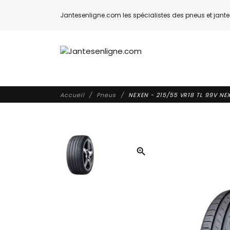
Jantesenligne.com les spécialistes des pneus et jantes
Accueil
Pneus
NEXEN - 215/55 VR18 TL 99V NE
zoom_in