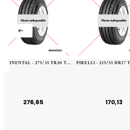
NOUVEAU
CONTINENTAL - 275/35 YR20 TL 102Y CO ALL SEAS CONT 2 XL EV - 2753520 - BBB
276,65
170,13