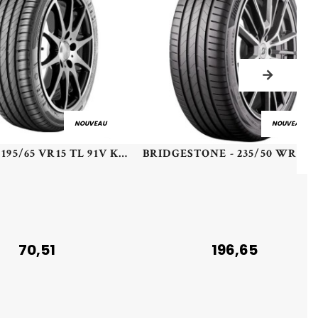
NOUVEAU
NOUVEAU
KLEBER - 195/65 VR15 TL 91V KLEB DYNAXER HP4 - 1956515 - CBA
70,51
196,65