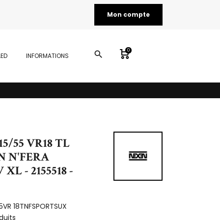
Mon compte
0
search
LED
INFORMATIONS
15/55 VR18 TL
N N'FERA
XL - 2155518 -
55VR 18TNFSPORTSUX
duits