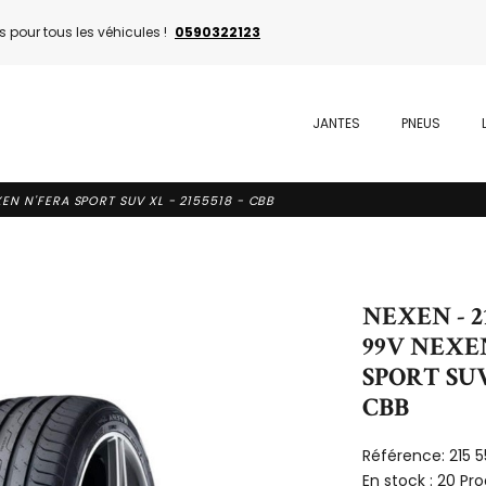
 pour tous les véhicules !
0590322123
JANTES
PNEUS
XEN N'FERA SPORT SUV XL - 2155518 - CBB
NEXEN - 2
99V NEXE
SPORT SUV 
CBB
Référence:
215 
En stock :
20 Pro