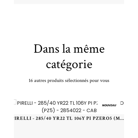
Dans la même
catégorie
16 autres produits sélectionnés pour vous
GOODYEAR - 275/30 YR20 TL 97Y GY EAG-F1 AS3 *MOE ROF XL - 2753020 - CBB
NOUVEAU
PIRELLI - 285/40 YR22 TL 106Y PI PZERO5 (MO) (PZ5) - 2854022 - CAB