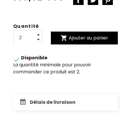
Quantité
shopping_cart
Ajouter au panier
Disponible

La quantité minimale pour pouvoir
commander ce produit est 2.
Délais de livraison