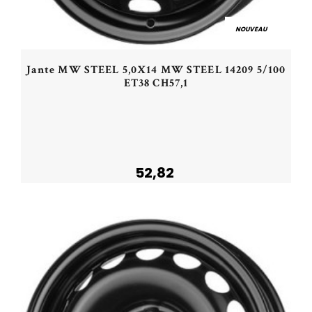
NOUVEAU
Jante MW STEEL 5,0X14 MW STEEL 14209 5/100
ET38 CH57,1
52,82
Acheter