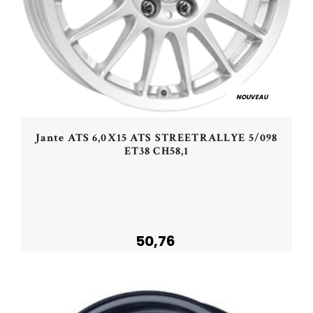
NOUVEAU
Jante ATS 6,0X15 ATS STREETRALLYE 5/098
ET38 CH58,1
50,76
Acheter