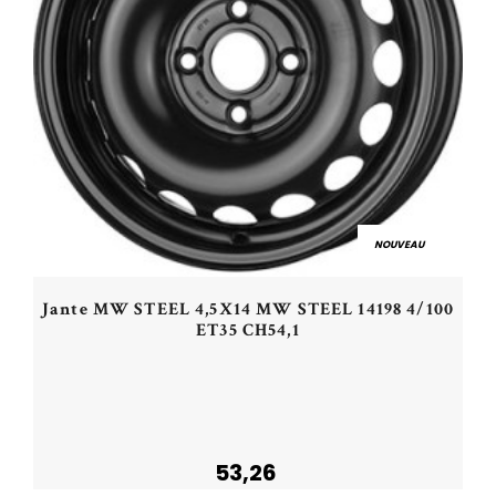
NOUVEAU
Jante MW STEEL 4,5X14 MW STEEL 14198 4/100
ET35 CH54,1
53,26
Acheter