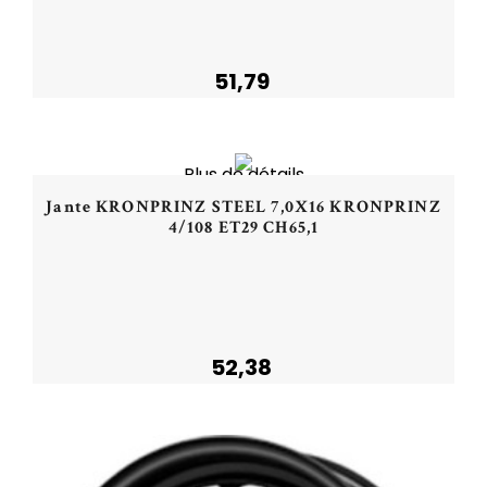
51,79
Acheter
NOUVEAU
Plus de détails
Jante KRONPRINZ STEEL 7,0X16 KRONPRINZ
4/108 ET29 CH65,1
52,38