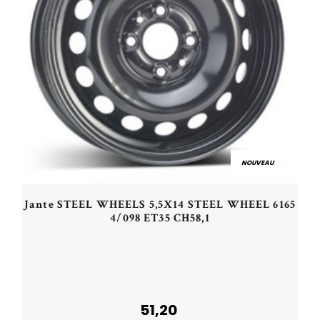
NOUVEAU
Jante STEEL WHEELS 5,5X14 STEEL WHEEL 6165
4/098 ET35 CH58,1
51,20
Acheter