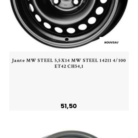
NOUVEAU
Jante MW STEEL 5,5X14 MW STEEL 14211 4/100
ET42 CH54,1
51,50
Acheter