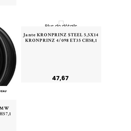
NOUVEAU
Plus de détails
Aperçu rapide
Jante KRONPRINZ STEEL 5,5X14
KRONPRINZ 4/098 ET35 CH58,1
47,67
VEAU
4 MW
H57,1