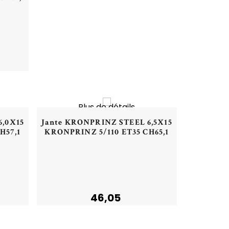
VEAU
NOUVEAU
Plus de détails
Aperçu rapide
6,0X15
Jante KRONPRINZ STEEL 6,5X15
H57,1
KRONPRINZ 5/110 ET35 CH65,1
46,05
NOUVEAU