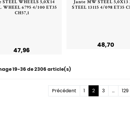
e STEEL WHEELS 5,0X14
Jante MW STEEL 5,0X1
L WHEEL 6795 4/100 ET35
STEEL 13115 4/098 ET35 C
CH57,1
Acheter
Acheter
48,70
47,96
hage 19-36 de 2306 article(s)
Précédent
1
2
3
...
129