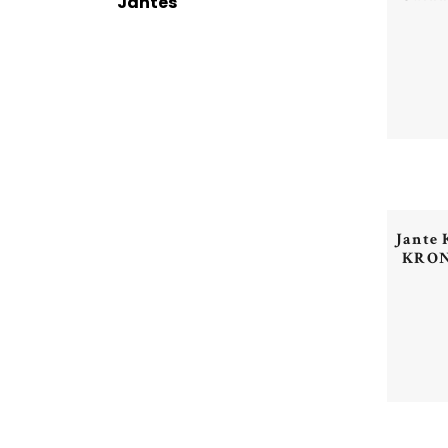
Jantes
Jante
KRONP