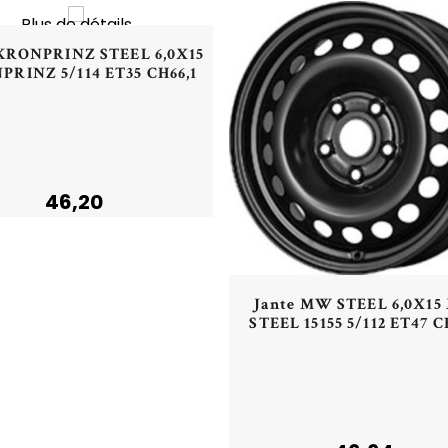
Plus de détails
Aperçu rapide
 KRONPRINZ STEEL 6,0X15
RINZ 5/114 ET35 CH66,1
46,20
Aperçu rapide
Jante MW STEEL 6,0X1
STEEL 15155 5/112 ET47 C
Acheter