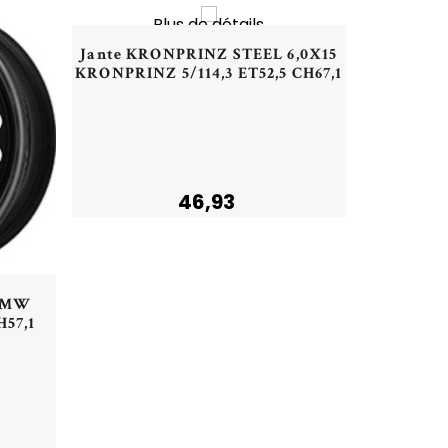
Plus de détails
Aperçu rapide
Jante KRONPRINZ STEEL 6,0X15
KRONPRINZ 5/114,3 ET52,5 CH67,1
46,93
5 MW
H57,1