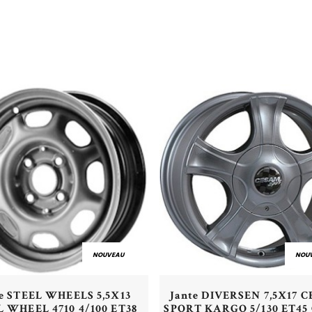
NOUVEAU
NOU
Aperçu rapide
Aperçu rapide
te STEEL WHEELS 5,5X13
Jante DIVERSEN 7,5X17 
L WHEEL 4710 4/100 ET38
SPORT KARGO 5/130 ET45 