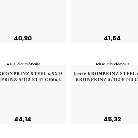
Plus de détails
Plus de détails
40,90
41,64
NOUVEAU
NOU
Plus de détails
Plus de détails
Aperçu rapide
Aperçu rapide
 KRONPRINZ STEEL 6,5X15
Jante KRONPRINZ STEEL 
RINZ 5/112 ET47 CH66,6
KRONPRINZ 5/112 ET43 C
44,14
45,32
NOUVEAU