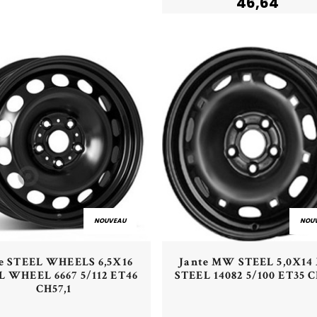
46,64
NOUVEAU
NOU
Aperçu rapide
Aperçu rapide
te STEEL WHEELS 6,5X16
Jante MW STEEL 5,0X1
L WHEEL 6667 5/112 ET46
STEEL 14082 5/100 ET35 C
CH57,1