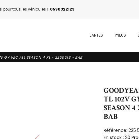
 pour tous les véhicules !
0590322123
JANTES
PNEUS
V GY VEC ALL SEASON 4 XL - 2255518 - BAB
GOODYEAR 
TL 102V G
SEASON 4 X
BAB
Référence:
225 
En stock :
20 Pro