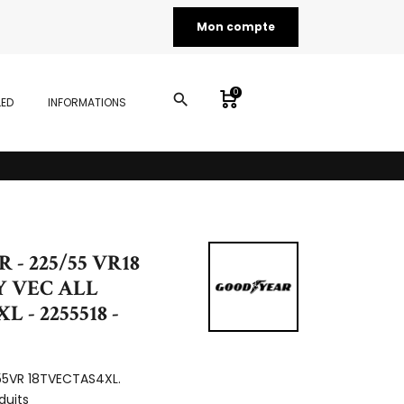
Mon compte
0
search
LED
INFORMATIONS
- 225/55 VR18
Y VEC ALL
L - 2255518 -
55VR 18TVECTAS4XL.
duits