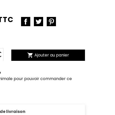
 TTC
shopping_cart
Ajouter au panier
e
inimale pour pouvoir commander ce
 de livraison