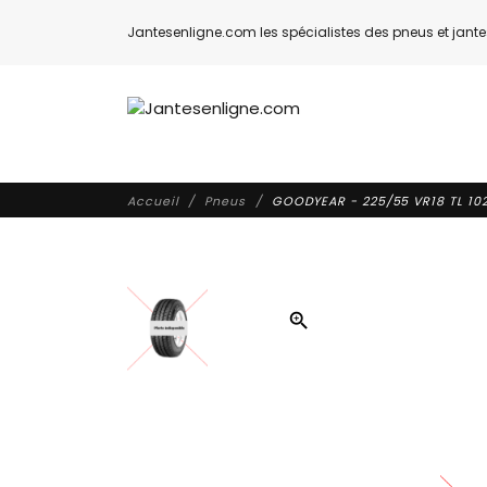
Jantesenligne.com les spécialistes des pneus et jantes
Accueil
Pneus
GOODYEAR - 225/55 VR18 TL 102
zoom_in