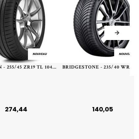
NOUVEAU
NOUVEAU
MICHELIN - 255/45 ZR19 TL 104Y MI SPORT 4 MO1 A XL - 2554519 - BAB
274,44
140,05