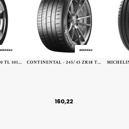
NOUVEAU
NOUVEAU
MICHELIN - 255/40 VR20 TL 101V MI PIL ALPIN 5 XL MO1 - 2554020 - CBB
CONTINENTAL - 245/45 ZR18 TL 100Y CO CSC 7 MO1 XL FR - 2454518 - BAB
160,22