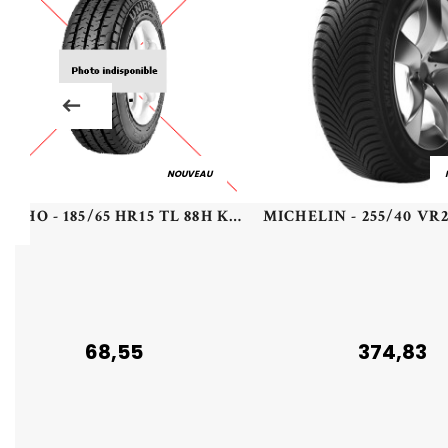
NOUVEAU
KUMHO - 185/65 HR15 TL 88H KUMHO ECOWING ES31 - 1856515 - AAB
68,55
374,83