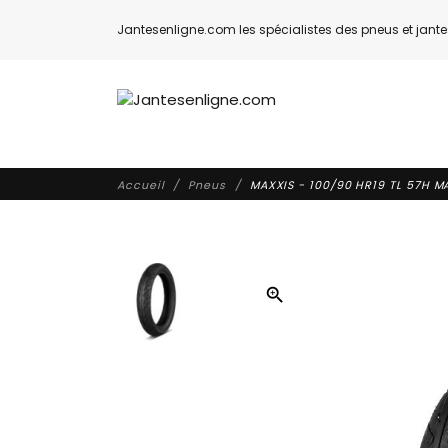
Jantesenligne.com les spécialistes des pneus et jantes
Accueil
Pneus
MAXXIS - 100/90 HR19 TL 57H MA
zoom_in