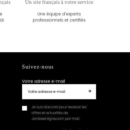
nçais
Un site français à votre service
ue
Une équipe d'experts
ût
professionnels et certifiés
Suivez-nous
Votre adresse e-mail
Je suis d'accord pour recevoir les
offres et actualités de
Jantesenligne.com par mail