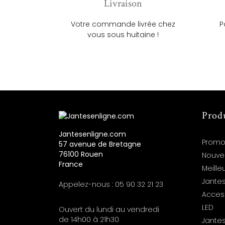
Livraison
Votre commande livrée chez
P
vous sous huitaine !
Prod
Jantesenligne.com
Promo
57 avenue de Bretagne
76100 Rouen
Nouve
France
Meille
Jantes
Appelez-nous :
05 90 32 21 23
Acces
LED
Ouvert du lundi au vendredi
de 14h00 à 21h30
Jante