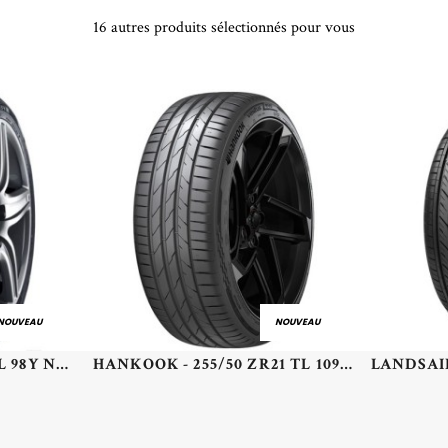
16 autres produits sélectionnés pour vous
NOUVEAU
NOUVEAU
NEXEN - 235/45 YR18 TL 98Y NEXEN N'FERA SPORT XL - 2354518 - CAB
HANKOOK - 255/50 ZR21 TL 109Y HA K137 VEN EVO XL - 2555021 - BAB