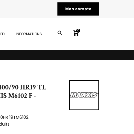
Mon compte
0
search
LED
INFORMATIONS
100/90 HR19 TL
S M6102 F -
90HR 19TM6102
duits