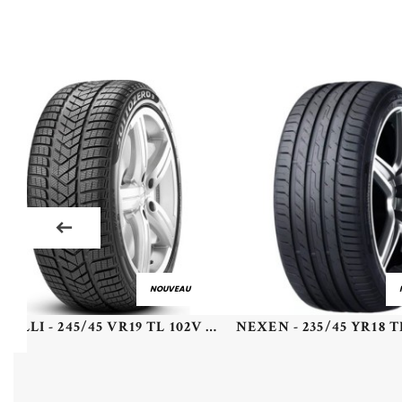
NOUVEAU
PIRELLI - 245/45 VR19 TL 102V PI WSZERO3 (MOE) RFT XL - 2454519 - DBB