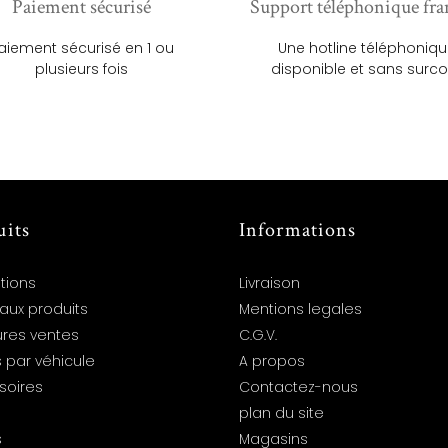
Paiement sécurisé
Support téléphonique fra
aiement sécurisé en 1 ou
Une hotline téléphoniq
plusieurs fois
disponible et sans surco
uits
Informations
tions
Livraison
aux produits
Mentions legales
ures ventes
C.G.V.
 par véhicule
A propos
soires
Contactez-nous
plan du site
s
Magasins