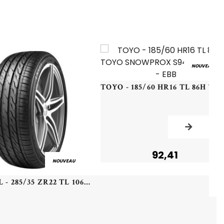
NOUVEAU
TOYO - 185/60 HR16 TL 86H TOYO SNOWPROX 
92,41
NOUVEAU
LANDSAIL - 285/35 ZR22 TL 106W LANDSAIL LS588 SUV XL - 2853522 - BBB