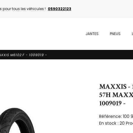
 pour tous les véhicules !
0590322123
JANTES
PNEUS
XXIS M6102 F - 1009019 -
MAXXIS - 
57H MAXXI
1009019 -
Référence:
100 
En stock :
20 Pro