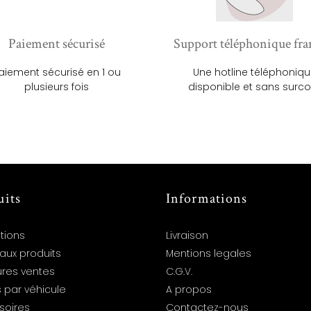
Paiement sécurisé
Support téléphonique fra
aiement sécurisé en 1 ou
Une hotline téléphoniq
plusieurs fois
disponible et sans surco
uits
Informations
tions
Livraison
aux produits
Mentions legales
ures ventes
C.G.V.
 par véhicule
A propos
soires
Contactez-nous