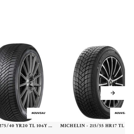
NOUVEAU
NOUVEAU
NEXEN - 275/40 YR20 TL 106Y NEXEN N'BLUE 4SEASON 2 XL - 2754020 - CBB