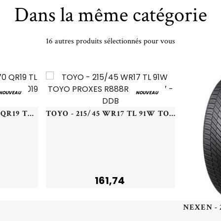
Dans la même catégorie
16 autres produits sélectionnés pour vous
NOUVEAU
NOUVEAU
BRIDGESTONE - 155/70 QR19 TL 84Q BR EP500 ECOPIA * - 1557019 - BBB
TOYO - 215/45 WR17 TL 91W TOYO PROXES R888R - 2154517 - DDB
161,74