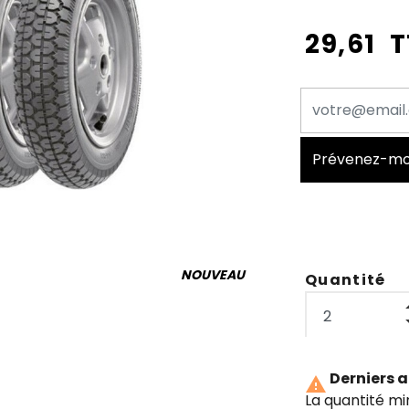
29,61 
Prévenez-moi 
NOUVEAU
Quantité
Derniers a

La quantité m