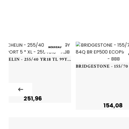
NOUVEAU
MICHELIN - 255/40 YR18 TL 99Y MI SPORT 5 * XL - 2554018 - ABB
251,96
154,08