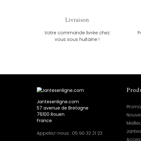
Livraison
Votre commande livrée chez
P
vous sous huitaine !
Prod
Jantesenligne.com
Promo
57 avenue de Bretagne
76100 Rouen
Nouve
France
Meille
Jantes
Appelez-nous :
05 90 32 21 23
Acces