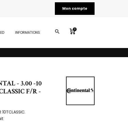
Mon compte
0
search
LED
INFORMATIONS
AL - 3.00 -10
CLASSIC F/R -
R 10TCLASSIC.
it