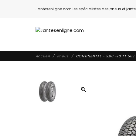
Jantesenligne.com les spécialistes des pneus et jantes
Accueil
Pneus
CONTINENTAL - 3.00 -10 TT 50J
zoom_in