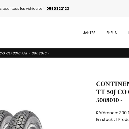
 pour tous les véhicules !
0590322123
JANTES
PNEUS
 CO CLASSIC F/R - 3008010 -
CONTINENT
TT 50J CO 
3008010 -
Référence:
300 
En stock :
1 Produ