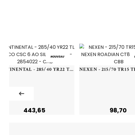
NOUVEAU
CONTINENTAL - 285/40 YR22 TL 110Y CO CSC 6 AO SILENT XL FR - 2854022 - CAB
443,65
98,70