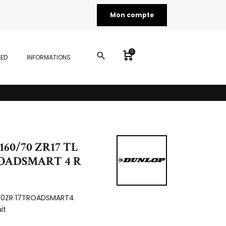
Mon compte
0
search
LED
INFORMATIONS
160/70 ZR17 TL
OADSMART 4 R
70ZR 17TROADSMART4
it