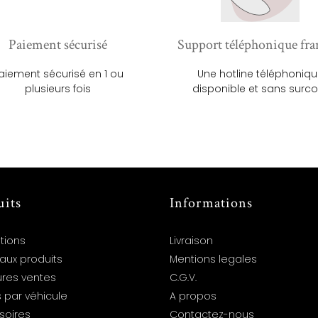
Paiement sécurisé
Support téléphonique fra
aiement sécurisé en 1 ou
Une hotline téléphoniq
plusieurs fois
disponible et sans surco
uits
Informations
tions
Livraison
aux produits
Mentions legales
ures ventes
C.G.V.
 par véhicule
A propos
soires
Contactez-nous