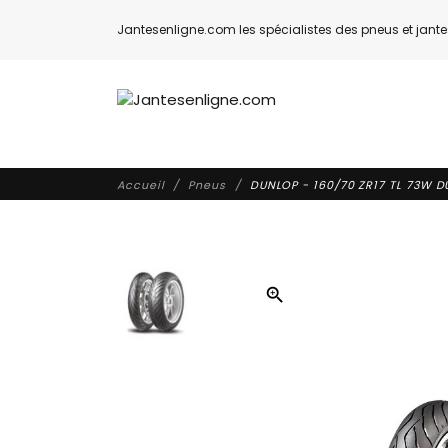
Jantesenligne.com les spécialistes des pneus et jantes
Accueil
Pneus
DUNLOP - 160/70 ZR17 TL 73W D
zoom_in