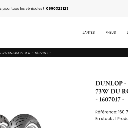
 pour tous les véhicules !
0590322123
JANTES
PNEUS
U ROADSMART 4 R - 1607017 -
DUNLOP - 
73W DU R
- 1607017 -
Référence:
160 
En stock :
1 Produ