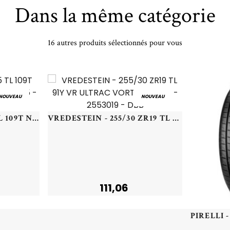
Dans la même catégorie
16 autres produits sélectionnés pour vous
NOUVEAU
NOUVEAU
NEXEN - 215/70 TR15 TL 109T NEXEN ROADIAN CT8 - 2157015 - CBB
VREDESTEIN - 255/30 ZR19 TL 91Y VR ULTRAC VORTI+ XL OLD - 2553019 - DBB
111,06