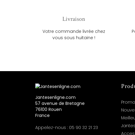
Livraison
Votre commande livrée chez
P
vous sous huitaine !
Prod
Jantesenligne.com
Promo
57 avenue de Bretagne
76100 Rouen
Nouve
France
Meille
Jantes
Appelez-nous :
05 90 32 21 23
Acces