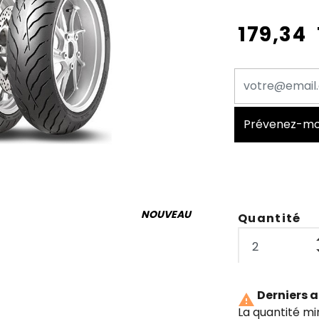
179,34
Prévenez-moi 
NOUVEAU
Quantité
Derniers a

La quantité m