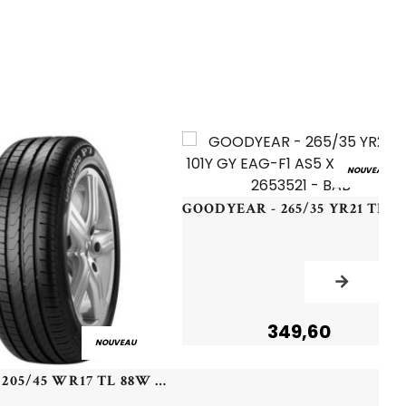
NOUVEAU
GOODYE
349,60
NOUVEAU
PIRELLI - 205/45 WR17 TL 88W PI P7 CINT RFT (*)XL P7C2 - 2054517 - BBA