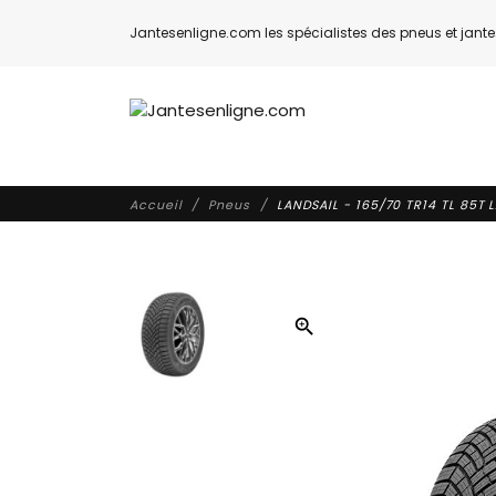
Jantesenligne.com les spécialistes des pneus et jantes
Accueil
Pneus
LANDSAIL - 165/70 TR14 TL 85T 
zoom_in