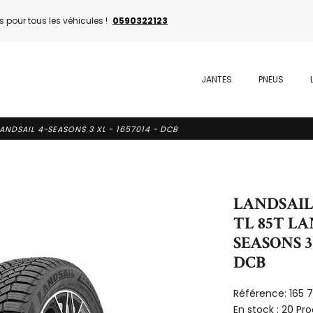
 pour tous les véhicules !
0590322123
JANTES
PNEUS
LANDSAIL 4-SEASONS 3 XL - 1657014 - DCB
LANDSAIL 
TL 85T LA
SEASONS 3 
DCB
Référence:
165 
En stock :
20 Pro