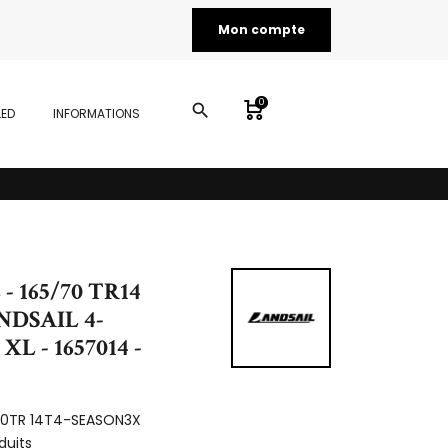
Mon compte
0
search
LED
INFORMATIONS
- 165/70 TR14
NDSAIL 4-
XL - 1657014 -
70TR 14T4-SEASON3X
duits