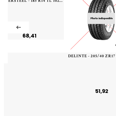
MASTERSTEEL - 185 R14 TL 102N ML MCT 3 - 1858014 - CCB
68,41
51,92