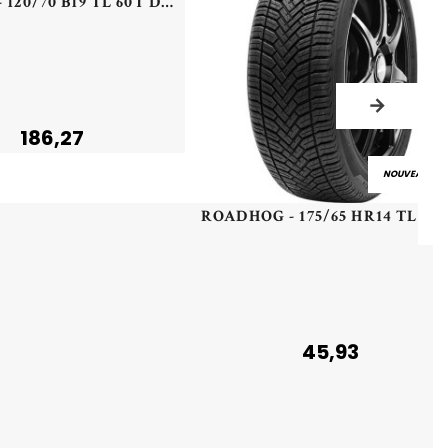
DUNLOP - 120/70 B19 TL 60T DU TRX MISSION F - 1207019 -
186,27
NOUVEAU
45,93