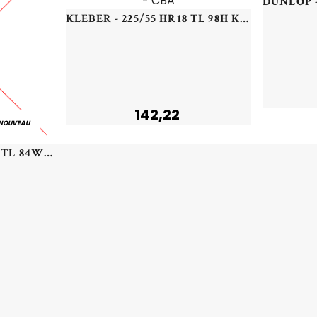
KLEBER - 225/55 HR18 TL 98H KLEB KRISALP HP3 SUV - 2255518 - CBA
142,22
NOUVEAU
DELINTE - 205/40 ZR17 TL 84W DELINTE DS2 XL - 2054017 - CBB