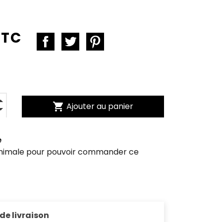
TTC
shopping_cart
Ajouter au panier
e
inimale pour pouvoir commander ce
 de livraison