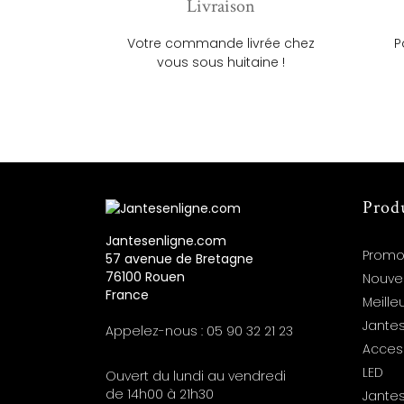
Livraison
Votre commande livrée chez
P
vous sous huitaine !
Prod
Jantesenligne.com
Promo
57 avenue de Bretagne
76100 Rouen
Nouve
France
Meille
Jantes
Appelez-nous :
05 90 32 21 23
Acces
LED
Ouvert du lundi au vendredi
de 14h00 à 21h30
Jante