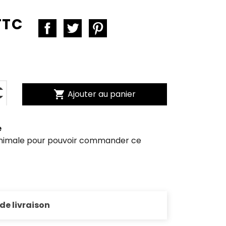
TTC
shopping_cart
Ajouter au panier
e
inimale pour pouvoir commander ce
 de livraison