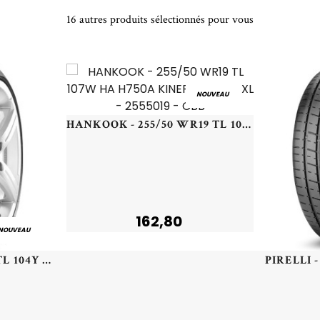
16 autres produits sélectionnés pour vous
NOUVEAU
HANKOOK - 255/50 WR19 TL 107W HA H750A KINERGY 4S2 X XL - 2555019 - CBB
162,80
NOUVEAU
PIRELLI - 235/50 YR20 TL 104Y PI P-ZERO (J)(LR) XL PZ4 - 2355020 - AAA