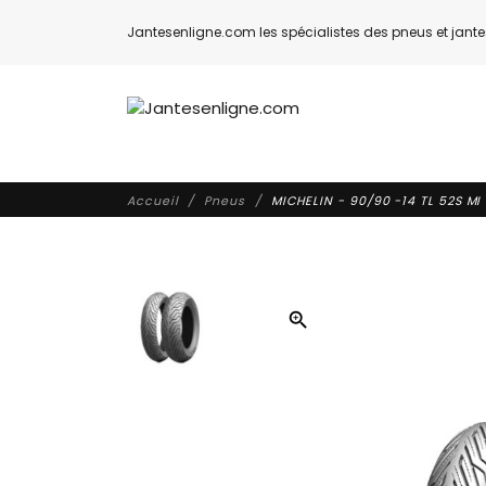
Jantesenligne.com les spécialistes des pneus et jantes
Accueil
Pneus
MICHELIN - 90/90 -14 TL 52S MI 
zoom_in