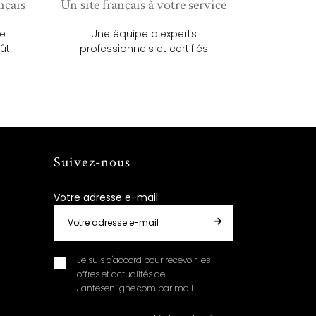
nçais
Un site français à votre service
ue
Une équipe d'experts
ût
professionnels et certifiés
Suivez-nous
Votre adresse e-mail
Je suis d'accord pour recevoir les
offres et actualités de
Jantesenligne.com par mail