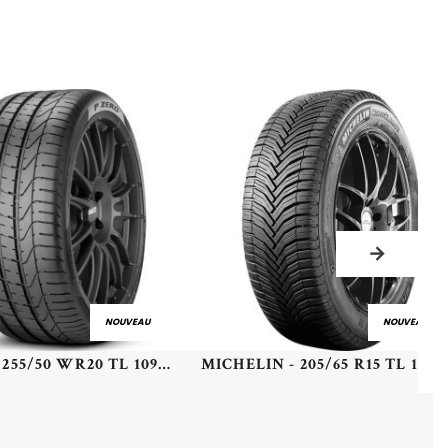
NOUVEAU
NOUVEAU
PIRELLI - 255/50 WR20 TL 109W PI PZERO (J)(LR) XL - 2555020 - CBB