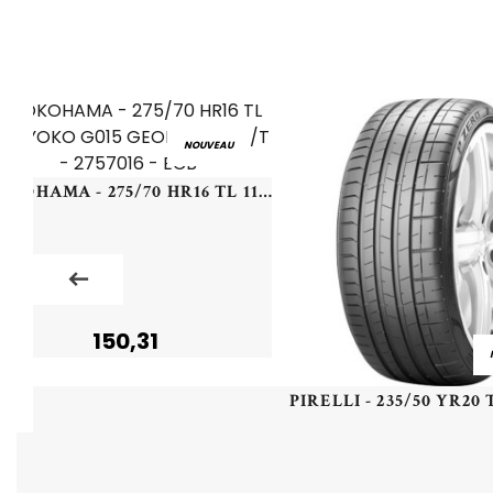
NOUVEAU
YOKOHAMA - 275/70 HR16 TL 114H YOKO G015 GEOLANDAR A/T - 2757016 - ECB
150,31