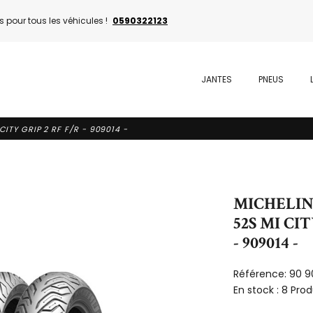
 pour tous les véhicules !
0590322123
JANTES
PNEUS
CITY GRIP 2 RF F/R - 909014 -
MICHELIN -
52S MI CIT
- 909014 -
Référence:
90 9
En stock :
8 Prod