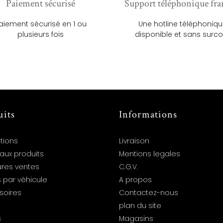
Paiement sécurisé
Support téléphonique fra
aiement sécurisé en 1 ou
Une hotline téléphoniq
plusieurs fois
disponible et sans surco
uits
Informations
tions
Livraison
aux produits
Mentions legales
ures ventes
C.G.V.
 par véhicule
A propos
soires
Contactez-nous
plan du site
s
Magasins