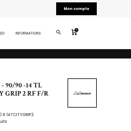
Mon compte
0
search
LED
INFORMATIONS
 90/90 -14 TL
Y GRIP 2 RF F/R
0 R 14TCITYGRIP2
uits