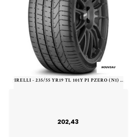
NOUVEAU
PIRELLI - 235/55 YR19 TL 101Y PI PZERO (N1) - 2355519 - BAB
202,43