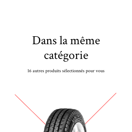
Dans la même
catégorie
16 autres produits sélectionnés pour vous
110/80 -18 TL 58S MI ANAKEE STREET R - 1108018 -