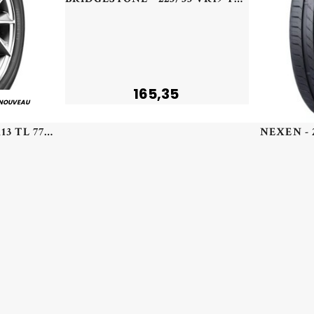
165,35
NOUVEAU
MILESTONE - 165/65 TR13 TL 77T MILESTONE MZ01 - 1656513 - CCB