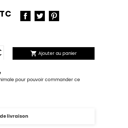
TTC
shopping_cart
Ajouter au panier
e
inimale pour pouvoir commander ce
 de livraison