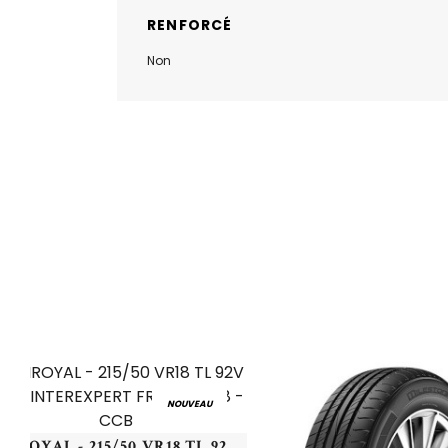
RENFORCÉ
Non
NOUVEAU
UNIROYAL - 215/50 VR18 TL 92V UN WINTEREXPERT FR - 2155018 - CCB