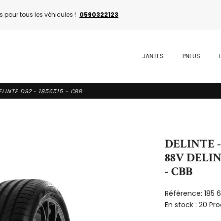
 pour tous les véhicules !
0590322123
JANTES
PNEUS
ELINTE DS2 - 1856515 - CBB
DELINTE -
88V DELINT
- CBB
Référence:
185 
En stock :
20 Pro