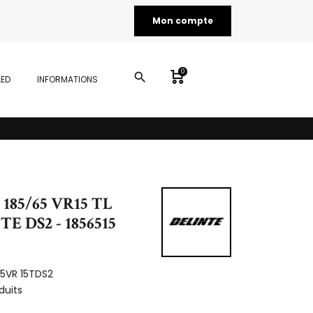
Mon compte
0
search
LED
INFORMATIONS
 185/65 VR15 TL
E DS2 - 1856515
65VR 15TDS2
duits