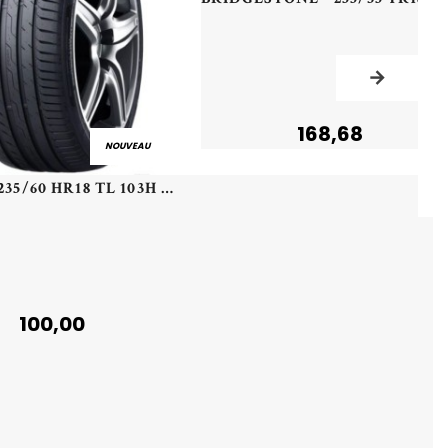
168,68
NOUVEAU
NEXEN - 235/60 HR18 TL 103H NEXEN N'FERA SPORT SUV - 2356018 - CAB
100,00