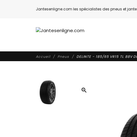
Jantesenligne.com les spécialistes des pneus et jantes
Accueil
Pneus
DELINTE - 185/65 VR15 TL 88V D
zoom_in