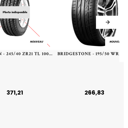
NOUVEAU
NOUVEAU
MICHELIN - 245/40 ZR21 TL 100Y MI SPORT 4 S A39 XL - 2454021 - CBB
371,21
266,83