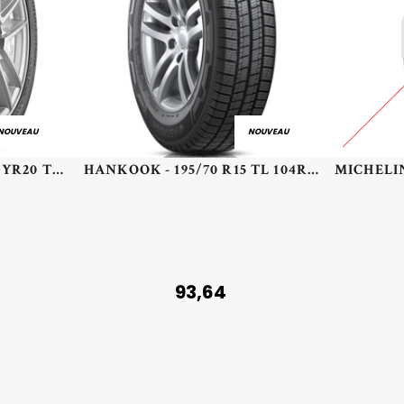
NOUVEAU
NOUVEAU
BRIDGESTONE - 255/50 YR20 TL 109Y BR TURANZA 6 XL - 2555020 - AAB
HANKOOK - 195/70 R15 TL 104R HA RA30 VANTRA ST AS2 - 1957015 - DCB
93,64