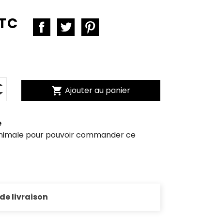
TTC
shopping_cart
Ajouter au panier
e
inimale pour pouvoir commander ce
 de livraison