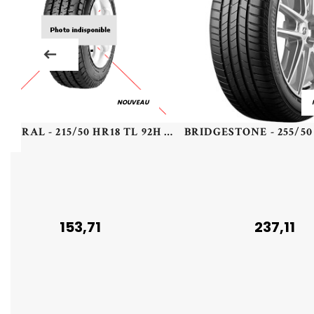
NOUVEAU
GENERAL - 215/50 HR18 TL 92H GE GRABBER CROSS AS FR - 2155018 - CCB
153,71
237,11