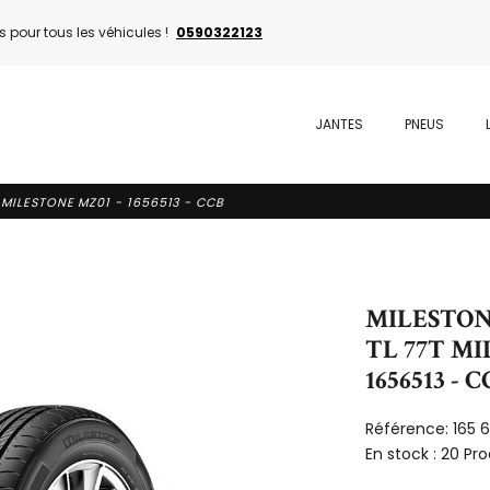
 pour tous les véhicules !
0590322123
JANTES
PNEUS
T MILESTONE MZ01 - 1656513 - CCB
MILESTONE
TL 77T MI
1656513 - 
Référence:
165 
En stock :
20 Pro