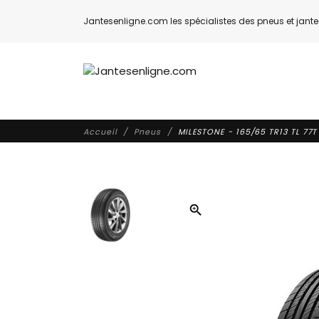
Jantesenligne.com les spécialistes des pneus et jantes
Accueil
Pneus
MILESTONE - 165/65 TR13 TL 77
zoom_in