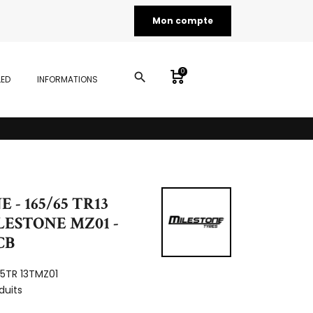
Mon compte
0
search
LED
INFORMATIONS
 - 165/65 TR13
LESTONE MZ01 -
CCB
65TR 13TMZ01
duits