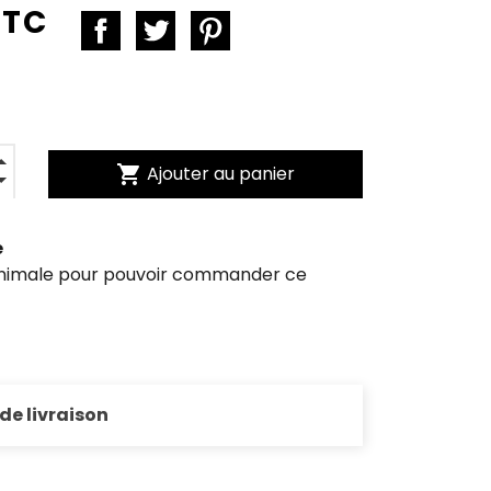
TTC
shopping_cart
Ajouter au panier
e
inimale pour pouvoir commander ce
 de livraison