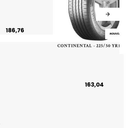
186,76
NOUVEAU
CONTINENTAL - 225/5
163,04