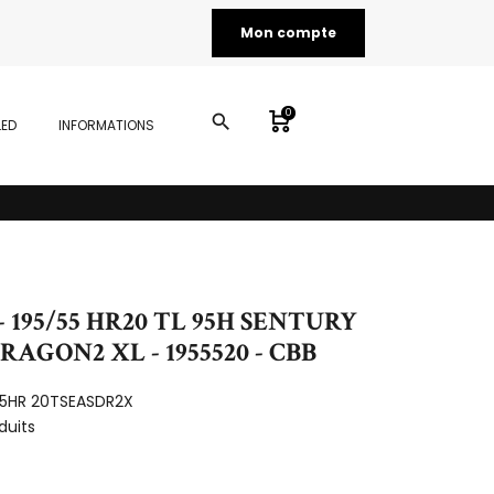
Mon compte
0
search
LED
INFORMATIONS
 195/55 HR20 TL 95H SENTURY
AGON2 XL - 1955520 - CBB
55HR 20TSEASDR2X
duits