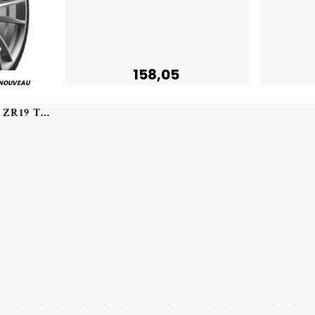
158,05
NOUVEAU
CONTINENTAL - 225/35 ZR19 TL 88Y CO CSC 7 XL FR - 2253519 - DAB