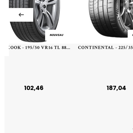
NOUVEAU
HANKOOK - 195/50 VR16 TL 88V HA K135 VEN PRIME 4 XL - 1955016 - CAA
102,46
187,04