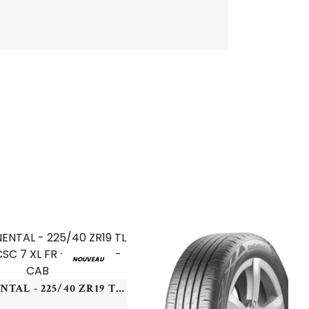
NOUVEAU
CONTINENTAL - 225/40 ZR19 TL 93Y CO CSC 7 XL FR - 2254019 - CAB