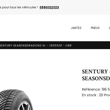
 pour tous les véhicules !
0590322123
JANTES
PNEUS
 SENTURY SEASONSDRAGON2 XL - 1955520 - CBB
SENTURY -
SEASONSDR
Référence:
195 
En stock :
20 Pro