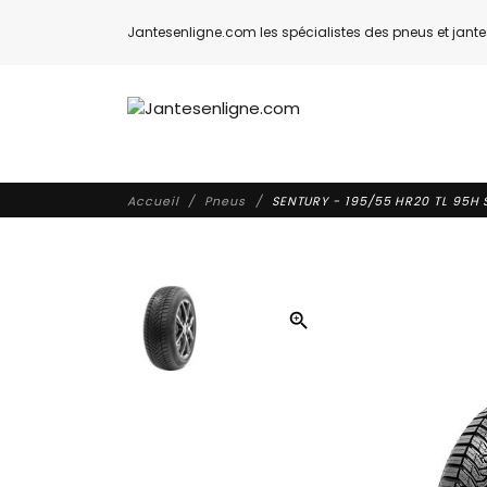
Jantesenligne.com les spécialistes des pneus et jantes
Accueil
Pneus
SENTURY - 195/55 HR20 TL 95H
zoom_in