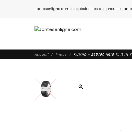
Jantesenligne.com les spécialistes des pneus et jantes
Accueil
Pneus
KUMHO - 265/60 HR18 TL 114H 
zoom_in