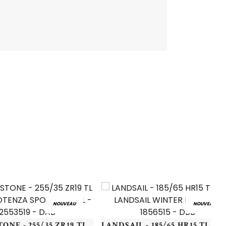
NOUVEAU
NOUVEAU
BRIDGESTONE - 255/35 ZR19 TL 96Y BR POTENZA SPORT EVO XL - 2553519 - DAB