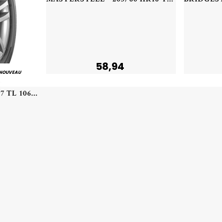
58,94
NOUVEAU
HANKOOK - 235/60 HR17 TL 106H HA H750A KINERGY 4S2 X XL - 2356017 - CBB