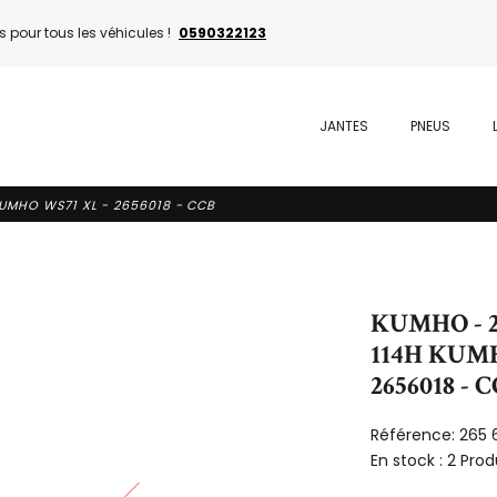
 pour tous les véhicules !
0590322123
JANTES
PNEUS
KUMHO WS71 XL - 2656018 - CCB
KUMHO - 2
114H KUMH
2656018 - 
Référence:
265 
En stock :
2 Prod