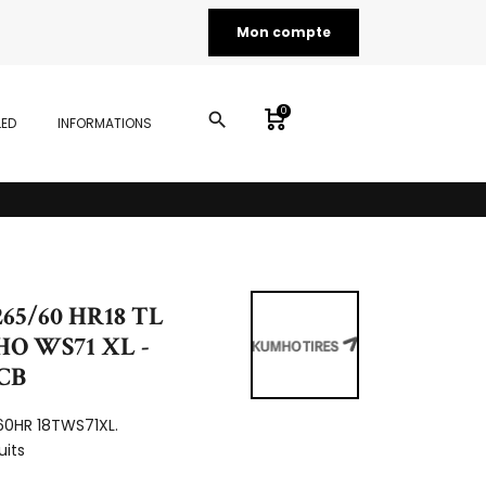
Mon compte
0
search
LED
INFORMATIONS
65/60 HR18 TL
O WS71 XL -
CCB
60HR 18TWS71XL.
uits