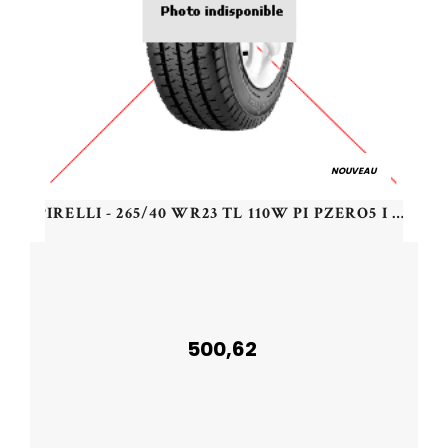
NOUVEAU
PIRELLI - 265/40 WR23 TL 110W PI PZERO5 I S-I ELT XLPZ5 - 2654023 - ABB
500,62