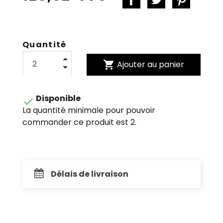
Quantité
shopping_cart
Ajouter au panier
Disponible

La quantité minimale pour pouvoir
commander ce produit est 2.
Délais de livraison