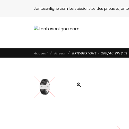
Jantesenligne.com les spécialistes des pneus et jantes
Accueil
Pneus
BRIDGESTONE - 205/40 ZR18 TL
zoom_in