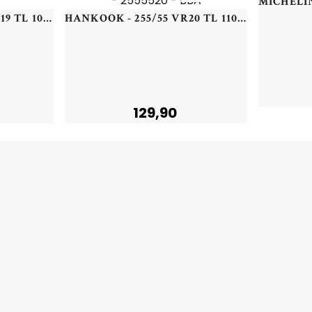
GOODYEAR - 255/50 YR19 TL 107Y GY EAG-F1 AS6 XL - 2555019 - BAA
HANKOOK - 255/55 VR20 TL 110V HA RA33D DYN HP2+ NC0 XL - 2555520 - BBA
129,90