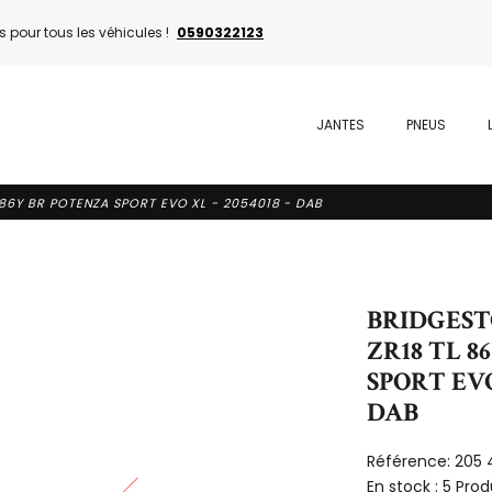
 pour tous les véhicules !
0590322123
JANTES
PNEUS
 86Y BR POTENZA SPORT EVO XL - 2054018 - DAB
BRIDGESTO
ZR18 TL 8
SPORT EVO 
DAB
Référence:
205 
En stock :
5 Prod