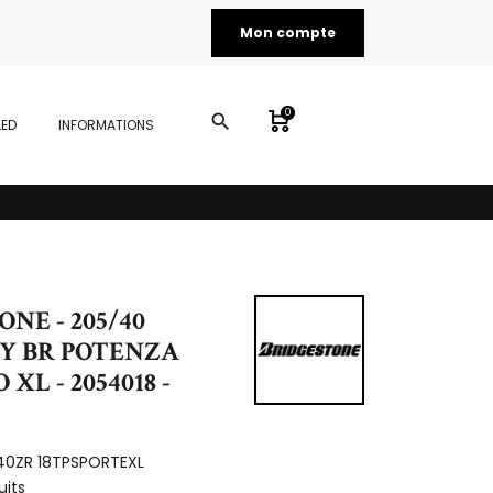
Mon compte
0
search
LED
INFORMATIONS
NE - 205/40
6Y BR POTENZA
XL - 2054018 -
40ZR 18TPSPORTEXL
uits