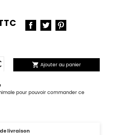
 TTC
shopping_cart
Ajouter au panier
e
inimale pour pouvoir commander ce
 de livraison