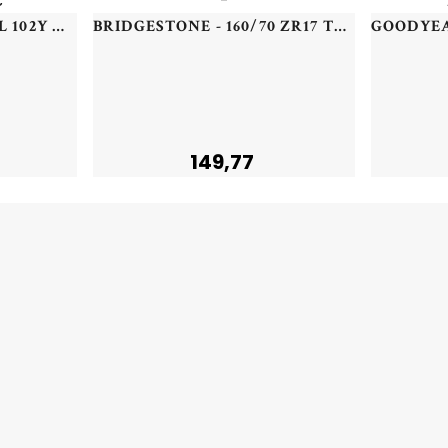
NEXEN - 255/40 YR21 TL 102Y NEXEN N'FERA SPORT XL - 2554021 - CAB
BRIDGESTONE - 160/70 ZR17 TL 73W BR BATTLAX T32 R - 1607017 -
149,77