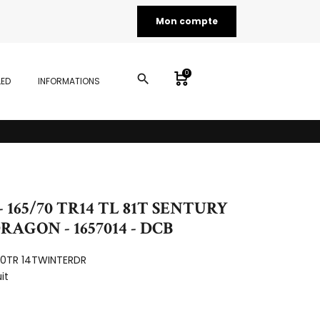
Mon compte
0
search
LED
INFORMATIONS
 165/70 TR14 TL 81T SENTURY
AGON - 1657014 - DCB
70TR 14TWINTERDR
it