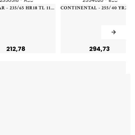
GOODYEAR - 235/65 HR18 TL 110H GY EAG-F1 AS3 SUV AO XL - 2356518 - ABB
C
212,78
294,73