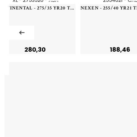
CONTINENTAL - 275/35 YR20 TL 102Y CO ECO CONTACT 6 Q *MO XL - 2753520 - ABA
280,30
188,46