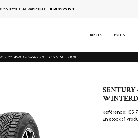
 pour tous les véhicules !
0590322123
JANTES
PNEUS
 SENTURY WINTERDRAGON - 1657014 - DCB
SENTURY -
WINTERDR
Référence:
165 
En stock :
1 Produ