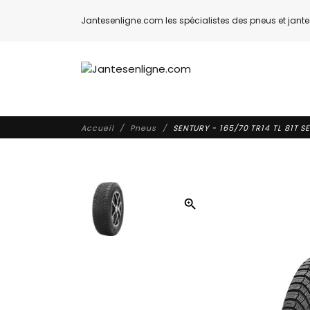
Jantesenligne.com les spécialistes des pneus et jantes
Accueil
Pneus
SENTURY - 165/70 TR14 TL 81T
zoom_in