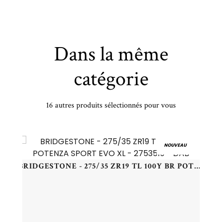
Dans la même
catégorie
16 autres produits sélectionnés pour vous
RELLI - 235/40 WR19 TL 96W PI PZERO WINTER 2 NCS ELT - 2354019 - CAB
NOUVEAU
BRIDGESTONE - 275/35 ZR19 TL 100Y BR POTENZA SPORT EVO XL - 2753519 - DAB