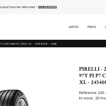
 pour tous les véhicules !
0590322123
JANTES
PNEUS
I P7 CINTURATO (AO) XL - 2454018 - CAB
PIRELLI - 
97Y PI P7
XL - 24540
Référence:
245 
En stock :
20 Pro