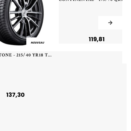
119,81
NOUVEAU
BRIDGESTONE - 215/40 YR18 TL 89Y BR TURANZA AS 6 XL - 2154018 - CBB
137,30