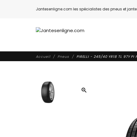
Jantesenligne.com les spécialistes des pneus et jantes
Accueil
Pneus
PIRELLI - 245/40 YR18 TL 97Y P
zoom_in