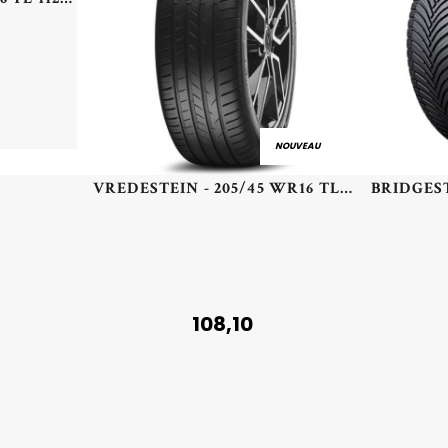
NOUVEAU
VREDESTEIN - 205/45 WR16 TL 87W VR ULTRAC+ XL - 2054516 - CAB
108,10