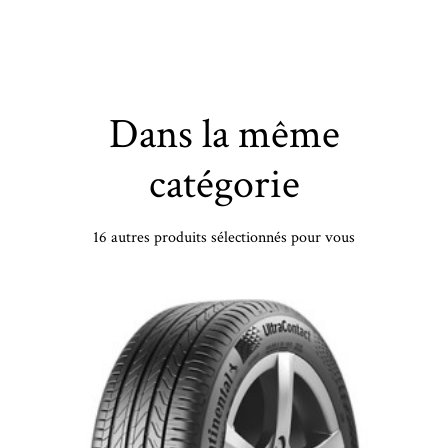
Dans la même
catégorie
16 autres produits sélectionnés pour vous
 YR19 TL 88Y PI PZERO RFT XL (*) - 2253519 - DBB