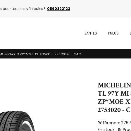
 pour tous les véhicules !
0590322123
JANTES
PNEUS
 MI SPORT 3 ZP*MOE XL GRNX - 2753020 - CAB
MICHELIN 
TL 97Y MI
ZP*MOE X
2753020 - 
Référence:
275 
En stock :
19 Pro