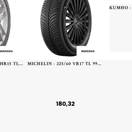
NOUVEAU
NOUVEAU
BRIDGESTONE - 175/65 HR15 TL 84H BR T005 TURANZA - 1756515 - CAB
MICHELIN - 225/60 VR17 TL 99V MI CROSSCLIMATE 3 - 2256017 - BBB
180,32