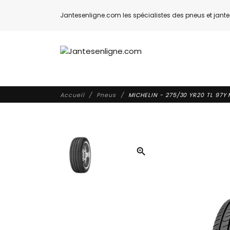
Jantesenligne.com les spécialistes des pneus et jantes
Accueil
Pneus
MICHELIN - 275/30 YR20 TL 97Y
zoom_in