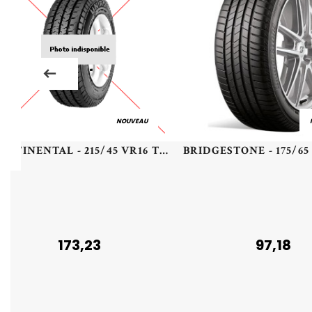
NOUVEAU
CONTINENTAL - 215/45 VR16 TL 90V CO ALL SEAS CONT 2 XL FR - 2154516 - BBB
173,23
97,18