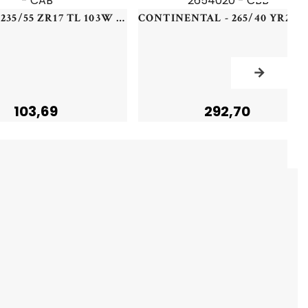
KUMHO - 235/55 ZR17 TL 103W KUMHO ECSTA HS52 XL - 2355517 - CAB
C
103,69
292,70