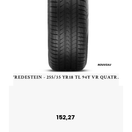
NOUVEAU
VREDESTEIN - 255/35 YR18 TL 94Y VR QUATRAC PRO+ XL - 2553518 - CBB
152,27