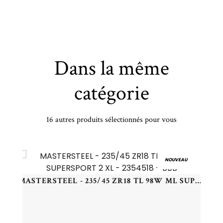
Dans la même
catégorie
16 autres produits sélectionnés pour vous
PIRELLI - 225/50 YR17 TL 98Y PI P7 CINTURATO XL (AO) - 2255017 - CBB
NOUVEAU
MASTERSTEEL - 235/45 ZR18 TL 98W ML SUPERSPORT 2 XL - 2354518 - BBB