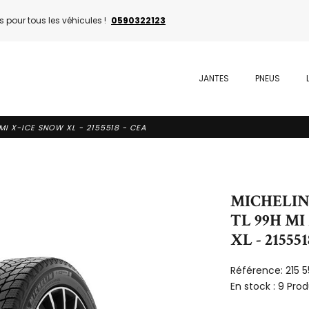
 pour tous les véhicules !
0590322123
JANTES
PNEUS
 MI X-ICE SNOW XL - 2155518 - CEA
MICHELIN 
TL 99H MI
XL - 215551
Référence:
215 
En stock :
9 Prod