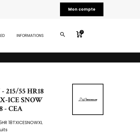
Mon compte
0
search
LED
INFORMATIONS
- 215/55 HR18
 X-ICE SNOW
8 - CEA
55HR 18TXICESNOWXL
uits