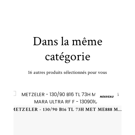
Dans la même
catégorie
16 autres produits sélectionnés pour vous
PIRELLI - 275/45 WR21 TL 110W PI SCORP VERDE A/S XL(LR) - 2754521 - CBB
NOUVEAU
METZELER - 130/90 B16 TL 73H MET ME888 MARA ULTRA RF F - 1309016 -