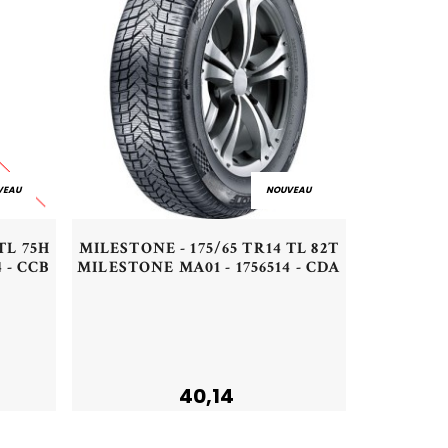
VEAU
NOUVEAU
Aperçu rapide
TL 75H
MILESTONE - 175/65 TR14 TL 82T
 - CCB
MILESTONE MA01 - 1756514 - CDA
Acheter
40,14