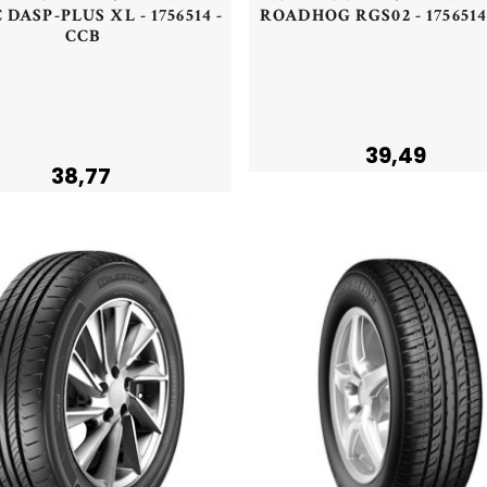
 DASP-PLUS XL - 1756514 -
ROADHOG RGS02 - 1756514
CCB
Acheter
Acheter
39,49
38,77