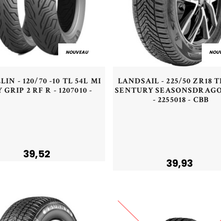
NOUVEAU
NOU
Aperçu rapide
Aperçu rapide
IN - 120/70 -10 TL 54L MI
LANDSAIL - 225/50 ZR18 
 GRIP 2 RF R - 1207010 -
SENTURY SEASONSDRAGO
- 2255018 - CBB
Acheter
Plus de détails
39,52
39,93