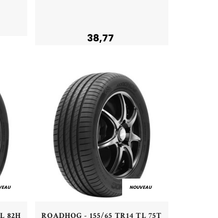
Acheter
38,77
VEAU
NOUVEAU
Aperçu rapide
L 82H
ROADHOG - 155/65 TR14 TL 75T