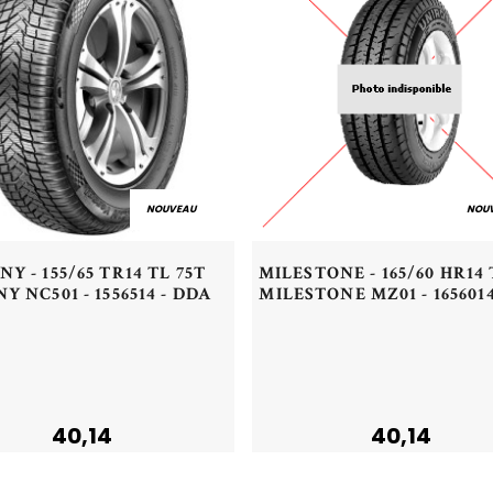
NOUVEAU
NOU
Aperçu rapide
Aperçu rapide
Y - 155/65 TR14 TL 75T
MILESTONE - 165/60 HR14 
Y NC501 - 1556514 - DDA
MILESTONE MZ01 - 1656014
Acheter
Acheter
40,14
40,14