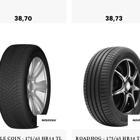
Plus de détails
Plus de détails
38,70
38,73
NOUVEAU
NOU
Aperçu rapide
Aperçu rapide
E COIN - 175/65 HR14 TL
ROADHOG - 175/65 HR14 T