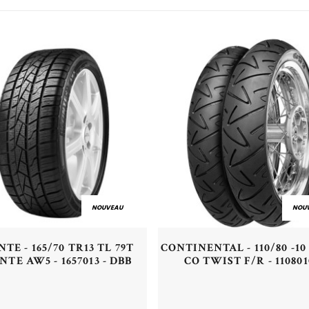
NOUVEAU
NOU
Aperçu rapide
Aperçu rapide
NTE - 165/70 TR13 TL 79T
CONTINENTAL - 110/80 -10
NTE AW5 - 1657013 - DBB
CO TWIST F/R - 110801