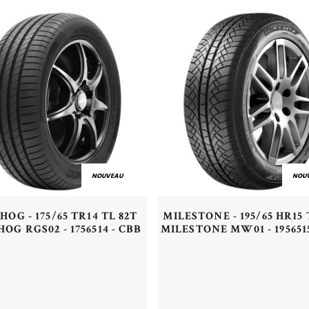
NOUVEAU
NOU
Aperçu rapide
Aperçu rapide
OG - 175/65 TR14 TL 82T
MILESTONE - 195/65 HR15 
OG RGS02 - 1756514 - CBB
MILESTONE MW01 - 1956515
Acheter
Plus de détails