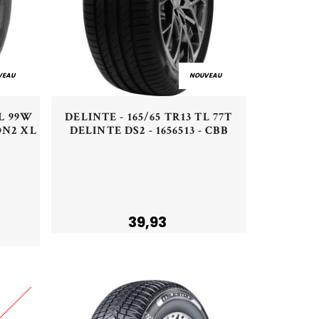
VEAU
NOUVEAU
Aperçu rapide
TL 99W
DELINTE - 165/65 TR13 TL 77T
N2 XL
DELINTE DS2 - 1656513 - CBB
Acheter
39,93