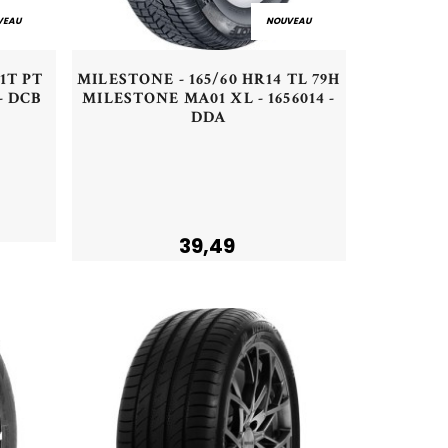
VEAU
NOUVEAU
Aperçu rapide
71T PT
MILESTONE - 165/60 HR14 TL 79H
- DCB
MILESTONE MA01 XL - 1656014 -
DDA
Acheter
39,49