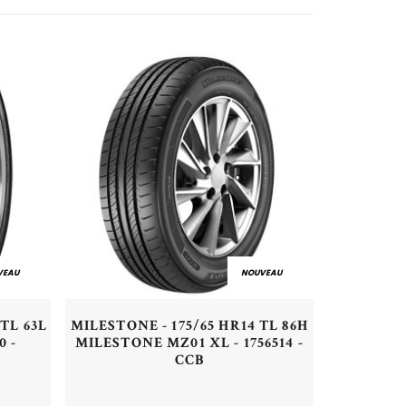
VEAU
NOUVEAU
Aperçu rapide
 TL 63L
MILESTONE - 175/65 HR14 TL 86H
0 -
MILESTONE MZ01 XL - 1756514 -
CCB