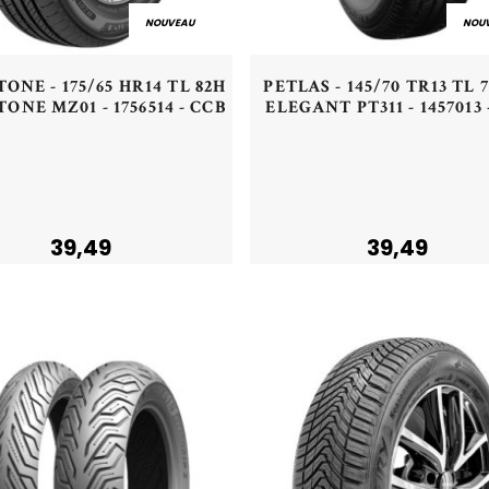
NOUVEAU
NOU
Aperçu rapide
Aperçu rapide
ONE - 175/65 HR14 TL 82H
PETLAS - 145/70 TR13 TL 
ONE MZ01 - 1756514 - CCB
ELEGANT PT311 - 1457013 
Acheter
Acheter
39,49
39,49