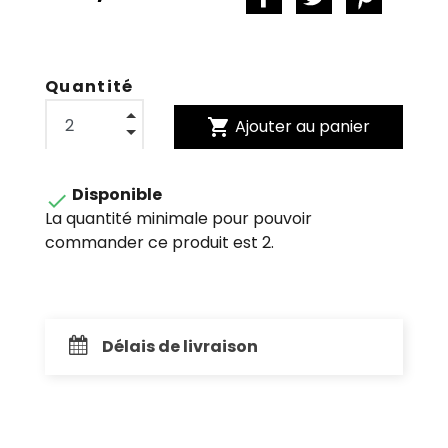
Quantité
shopping_cart
Ajouter au panier
Disponible

La quantité minimale pour pouvoir
commander ce produit est 2.
Délais de livraison