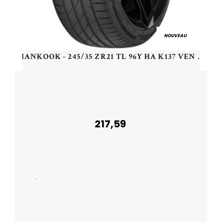
NOUVEAU
HANKOOK - 245/35 ZR21 TL 96Y HA K137 VEN EVO XL - 2453521 - CAB
217,59