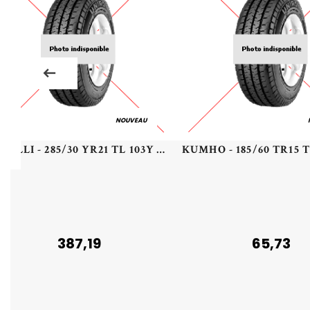
NOUVEAU
PIRELLI - 285/30 YR21 TL 103Y PI PZERO5 MO-S NCS XL PZ5 - 2853021 - BBA
387,19
65,73