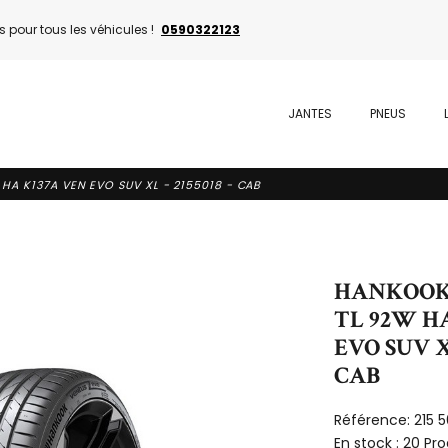
 pour tous les véhicules !
0590322123
JANTES
PNEUS
HA K137A VEN EVO SUV XL - 2155018 - CAB
HANKOOK -
TL 92W H
EVO SUV XL
CAB
Référence:
215 
En stock :
20 Pro