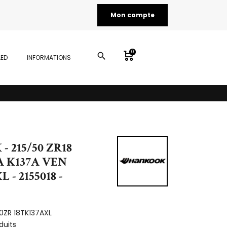
Mon compte
0
search
LED
INFORMATIONS
 215/50 ZR18
A K137A VEN
 - 2155018 -
50ZR 18TK137AXL
duits