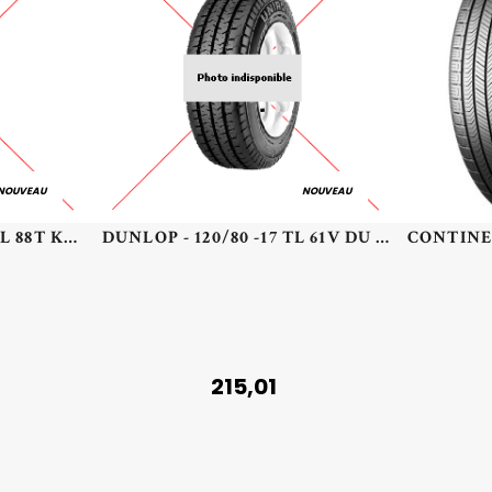
NOUVEAU
NOUVEAU
KUMHO - 185/60 TR15 TL 88T KUMHO ECOWING ES31 XL - 1856015 - BBB
DUNLOP - 120/80 -17 TL 61V DU K555F F - 1208017 -
215,01