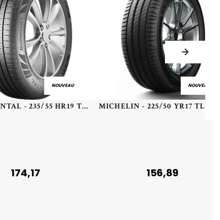
NOUVEAU
NOUVEAU
CONTINENTAL - 235/55 HR19 TL 105H CO CROSS CONTACT RX XL - 2355519 - BCB
174,17
156,89