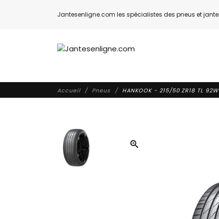
Jantesenligne.com les spécialistes des pneus et jantes
Accueil
Pneus
HANKOOK - 215/50 ZR18 TL 92W 
zoom_in