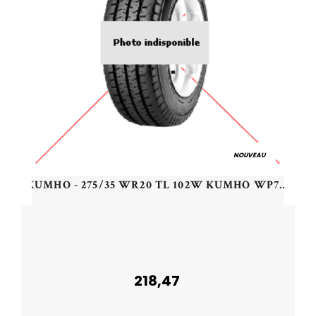
NOUVEAU
KUMHO - 275/35 WR20 TL 102W KUMHO WP72 XL - 2753520 - CCB
218,47