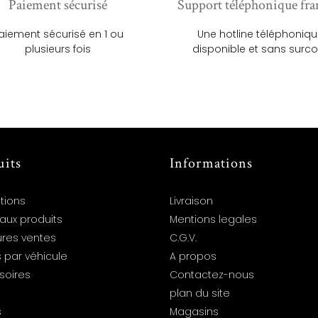
Paiement sécurisé
Support téléphonique fra
aiement sécurisé en 1 ou
Une hotline téléphoniq
plusieurs fois
disponible et sans surco
uits
Informations
tions
Livraison
aux produits
Mentions legales
ures ventes
C.G.V.
 par véhicule
A propos
soires
Contactez-nous
plan du site
s
Magasins