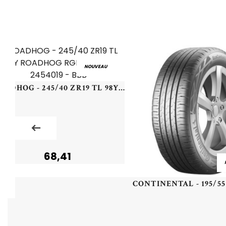
NOUVEAU
ROADHOG - 245/40 ZR19 TL 98Y ROADHOG RGHP02 XL - 2454019 - BBB
68,41