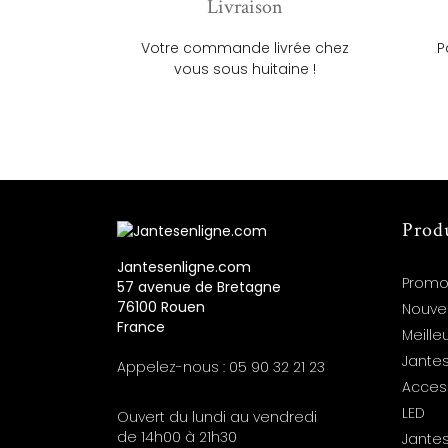
Livraison
Votre commande livrée chez
P
vous sous huitaine !
Prod
Jantesenligne.com
Promo
57 avenue de Bretagne
76100 Rouen
Nouve
France
Meille
Jantes
Appelez-nous :
05 90 32 21 23
Acces
LED
Ouvert du lundi au vendredi
de 14h00 à 21h30
Jante