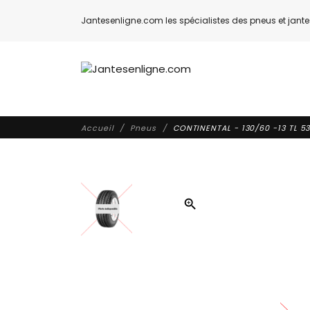
Jantesenligne.com les spécialistes des pneus et jantes
Accueil
Pneus
CONTINENTAL - 130/60 -13 TL 53
zoom_in