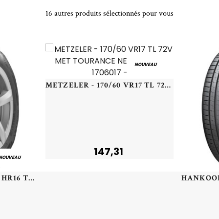
16 autres produits sélectionnés pour vous
NOUVEAU
METZELER - 170/60 VR17 TL 72V MET TOURANCE NEXT (B) R - 1706017 -
147,31
NOUVEAU
CONTINENTAL - 195/55 HR16 TL 87H CO ECO CONTACT 6 - 1955516 - ABB