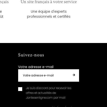
nçais
Un site français à votre service
ue
Une équipe d'experts
ût
professionnels et certifiés
Suivez-nous
Votre adresse e-mail
Je suis d'accord pour recevoir les
offres et actualités de
Jantesenligne.com par mail