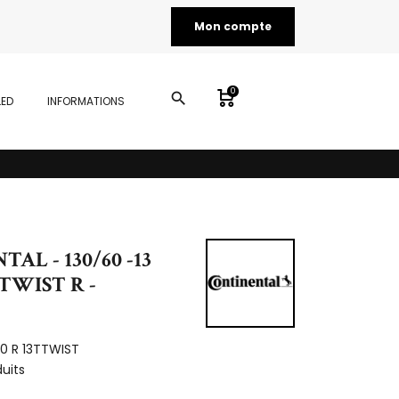
Mon compte
0
search
LED
INFORMATIONS
AL - 130/60 -13
 TWIST R -
60 R 13TTWIST
duits