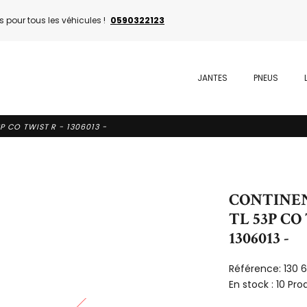
 pour tous les véhicules !
0590322123
JANTES
PNEUS
P CO TWIST R - 1306013 -
CONTINENT
TL 53P CO
1306013 -
Référence:
130 
En stock :
10 Pro