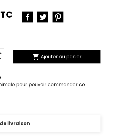
TTC
shopping_cart
Ajouter au panier
e
inimale pour pouvoir commander ce
 de livraison