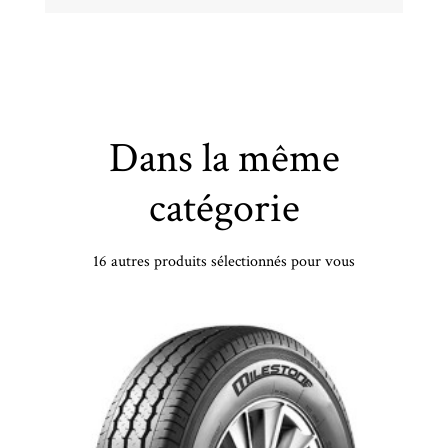
Dans la même
catégorie
16 autres produits sélectionnés pour vous
PIRELLI - 315/30 VR21 TL 105V PI P7 A/S (N1) XL NCS - 3153021 - CBB