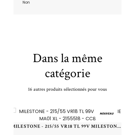
Non
Dans la même
catégorie
16 autres produits sélectionnés pour vous
HANKOOK - 235/45 VR21 TL 101V HA IW01A I*CEPT ION SA EV - 2354521 - CBA
NOUVEAU
MILESTONE - 215/55 VR18 TL 99V MILESTONE MA01 XL - 2155518 - CCB